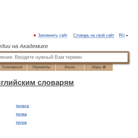
Запомнить сайт
Словарь на свой сайт
RU
едии на Академике
Толкования
Переводы
Книги
Игры ⚽
нглийским словарям
телега
телка
телок