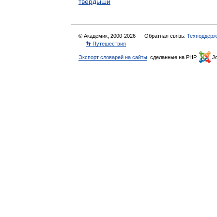
твердыши
© Академик, 2000-2026
Обратная связь:
Техподдерж
👣 Путешествия
Экспорт словарей на сайты
, сделанные на PHP,
Jo