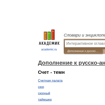
Словари и энциклоп
academic.ru
Дополнение к русско-английским словарям
Дополнение к русско-а
Счет - темн
Счетная палата
сюр
сюрный
таймшер