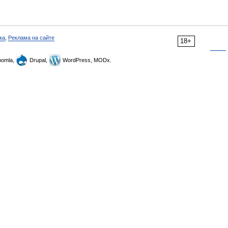
ка
,
Реклама на сайте
18+
omla,
Drupal,
WordPress, MODx.